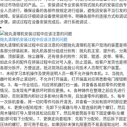
经过市场验证的产品。二、安装调试专业安装吊钩式抛丸机的安装应由专
业人员进行，确保设备的各部件按规定进行组装，避免因安装不当引发的
故障。安装前应仔细阅读设备使用说明书，明确各部件的连接方式和调试
步骤。调试过程在设备安装完成后，进行系统调试...
抛丸清理机安装过程中应该注意的问题
抛丸清理机安装过程中应该注意的问题抛丸清理机在客户现场的装置是将
各部分拼装起来，抛丸机各部分组成分别有：抛丸机主室、提升机、分离
器、顶部渠道、除尘器等，还有很多的附件：风管、辊道、皮带、等等。
如此众多的配件在拼装过程中应对号入座，防止混装。给客户发货也是将
各部分拆开，方便运送，抵达现场后由我公司技术人员帮忙客户装置。
1、未经学习本机操作及使用说明人员一概不允许操作本机。2、当抛丸
器叶轮未停止滚动时，不允许打开端盖，打开端盖对应将悉数电门按钮断
电。3、每一作业班后，均应将机器打扫一遍，并查看各易损零件的使用
情况，当发现有严重损坏时即应更换。4、各种铸件在整理之前应先进行
落砂，否则滚筒内积砂过多影响分离作用，且加速零件的磨损。5、每年
一次拆机查看，将一切的零件均拆开清洗，并查看一次如有损坏时即应更
换。6、更换分配轮程序：先卸下分离器与导入管连接的两个螺钉，然后
用木锤轻打导入管待其松动后取下，然后用套筒扳手取下固定螺母(左螺
旋)即可取下分配轮。7、更换定向套程序：先取下分配轮，然后拆下固定
压块的螺钉，即可用手取出，如果因砂末弹丸阻塞而不易直接取出时．吊