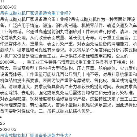
11
2026-06
吊钩式抛丸机厂家设备适合重工业吗?
吊钩式抛丸机厂家设备适合重工业吗?吊钩式抛丸机作为一种表面处理设
备，广泛应用于铸造、锻造、钢结构制造、机械零部件、轨道交通及汽车
工业等领域。它通过高速抛射钢丸或钢砂对工件表面进行除锈、清理、强
化或喷丸处理，从而改善表面质量、延长使用寿命。对于重工业而言，工
件通常体积大、重量高、表面污染严重，对表面处理设备的清理能力、承
载能力、稳定性和可靠性有高要求。本文将从多个角度详细分析吊钩式抛
丸机厂家设备是否适合重工业，并提供技术指标和应用策略，全文约
2000字。一、重工业工件特性与清理需求重工业工件具有以下特点：体
积大、重量高典型工件包括大型钢结构、压力容器、船舶舱体、火力发电
设备壳体等。工件重量可能从几百公斤到几十吨不等，对吊挂系统承重和
机体结构提出高要求。表面污染严重常有厚锈层、氧化皮、焊渣或铸造残
渣。清理难度大，要求设备具备高冲击力和较长的抛射时间。表面要求高
表面除锈、去毛刺、强化或喷丸处理后需达到均匀性和无残留污染标准。
对表面粗糙度、钢材硬度和缺陷修复要求严格。这些特性决定了重工业工
件清理速度慢、劳动强度大，普通小型抛丸机难以满足需求，因此选择设
备需要针对性优化。二、吊钩式抛丸机结构优势...
25
2026-05
吊钩式抛丸机厂家设备处理能力多大?