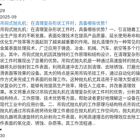
29
2025-09
吊钩式抛丸机：在清理复杂形状工件时，具备哪些优势？
吊钩式抛丸机：在清理复杂形状工件时，具备哪些优势？一、引言随着工
业生产技术的不断发展，表面处理技术在提高产品质量、延长使用寿命和
优化生产效率等方面起到了越来越重要的作用。抛丸清理作为一种常见的
金属表面处理技术，广泛应用于铸造、冶金、机械、汽车、航空等多个行
业。其中，吊钩式抛丸机因其独特的工作原理和结构设计，在清理复杂形
状工件时展现出了显著的优势。吊钩式抛丸机是一种通过高速旋转的抛丸
器将丸砂抛射到工件表面，利用高速冲击力达到清理、去除锈蚀、打磨光
滑表面等效果的设备。其大的特点是采用吊钩吊挂工件，通过自动化的操
作方式来完成工件表面的处理工作。这种抛丸机尤其适用于处理大型或形
状复杂的工件，能够有效提高生产效率，降低人工成本，并改善清理效
果。本文将重点探讨吊钩式抛丸机在清理复杂形状工件时的优势，分析其
结构特点、工作原理、技术优势等方面，帮助读者更好地理解这一设备在
现代工业中的应用价值。二、吊钩式抛丸机的工作原理与结构特点吊钩式
抛丸机通过吊钩系统将待处理工件悬挂在抛丸机的工作空间内，抛丸机的
抛丸器将高速旋转的丸砂射向工件表面，利用高速撞击的物理效应去除工
件表面的氧化皮、锈蚀、杂质等。其工作流程通...
30