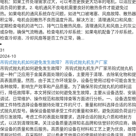
电机：如果工件处理需求过大，可以考虑更换更大功率的电机，以适应更
高负荷的要求。2. 电机通风不良电机需要良好的散热条件才能避免过
热。如果电机的通风系统存在问题，如进气口被堵塞、风扇故障、散热器
积尘等，电机会因散热不良而温度升高。解决方法：清理通风口和风扇：
定期检查电机的进气口、排气口及散热风扇，清理通风孔和风扇上的灰尘
或杂物，确保气流畅通。检查电机冷却系统：如果电机配备了冷却系统，
检查冷却液、冷却风扇等是否工作正常，确...
31
2024-10
吊钩式抛丸机如何避免发生故障？ 吊钩式抛丸机生产厂家
吊钩式抛丸机如何避免发生故障？ 吊钩式抛丸机生产厂家吊钩式抛丸机
是一种广泛应用于金属表面处理的设备，主要用于清理、去除氧化物和提
高表面质量。然而，由于其工作环境复杂，设备在使用过程中可能会发生
各种故障，影响生产效率和产品质量。为了确保吊钩式抛丸机的顺利运
行，降低故障率，本文将探讨如何避免发生故障，主要从设备选型、安装
调试、日常维护、操作规范和故障排查等方面进行分析。一、设备选型根
据工件特性选择设备根据待处理工件的尺寸、重量和材料选择合适的吊钩
式抛丸机型号。确保设备能够承受工件的重量和体积，避免因超负荷运行
而引发故障。考虑工件的表面处理要求，选择合适的抛丸介质和喷射方
式，以达到清理效果。关注设备质量选择知名品牌和信誉好的供应商，确
保设备的质量和售后服务。高质量的设备在材料和工艺上更为优良，故障
率相对较低。在采购时，可以参考其他用户的使用经验和设备评测，选择