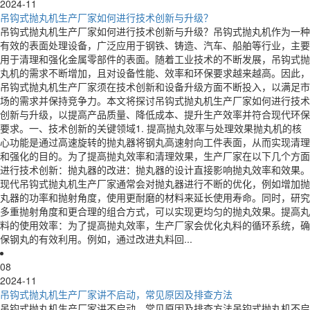
2024-11
吊钩式抛丸机生产厂家如何进行技术创新与升级？
吊钩式抛丸机生产厂家如何进行技术创新与升级？吊钩式抛丸机作为一种
有效的表面处理设备，广泛应用于钢铁、铸造、汽车、船舶等行业，主要
用于清理和强化金属零部件的表面。随着工业技术的不断发展，吊钩式抛
丸机的需求不断增加，且对设备性能、效率和环保要求越来越高。因此，
吊钩式抛丸机生产厂家须在技术创新和设备升级方面不断投入，以满足市
场的需求并保持竞争力。本文将探讨吊钩式抛丸机生产厂家如何进行技术
创新与升级，以提高产品质量、降低成本、提升生产效率并符合现代环保
要求。一、技术创新的关键领域1. 提高抛丸效率与处理效果抛丸机的核
心功能是通过高速旋转的抛丸器将钢丸高速射向工件表面，从而实现清理
和强化的目的。为了提高抛丸效率和清理效果，生产厂家在以下几个方面
进行技术创新：抛丸器的改进：抛丸器的设计直接影响抛丸效率和效果。
现代吊钩式抛丸机生产厂家通常会对抛丸器进行不断的优化，例如增加抛
丸器的功率和抛射角度，使用更耐磨的材料来延长使用寿命。同时，研究
多重抛射角度和更合理的组合方式，可以实现更均匀的抛丸效果。提高丸
料的使用效率：为了提高抛丸效率，生产厂家会优化丸料的循环系统，确
保钢丸的有效利用。例如，通过改进丸料回...
08
2024-11
吊钩式抛丸机生产厂家讲不启动，常见原因及排查方法
吊钩式抛丸机生产厂家讲不启动，常见原因及排查方法吊钩式抛丸机不启