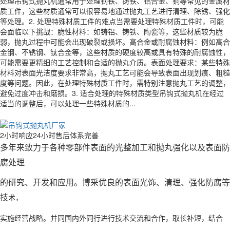
处理吊钩式抛丸机通常用于处理钢铁、铸铁、铝合金、铜等常见的金属材
质工件，这些材质通常可以很容易地通过抛丸工艺进行清理、除锈、强化
等处理。2. 处理特殊材质工件的难点当需要处理特殊材质工件时，可能
会面临以下挑战：脆性材料：如铸铝、铸铁、陶瓷等，这些材质较为脆
弱，抛丸过程中可能会出现破裂或损坏。高合金或耐腐蚀材料：例如高合
金钢、不锈钢、钛合金等，这些材质的硬度较高或具有特殊的耐腐蚀性，
可能需要更精细的工艺控制和合适的抛丸介质。表面处理要求：某些特殊
材料对表面光洁度要求非常高，抛丸工艺可能会导致表面出现划痕、粗糙
度等问题。因此，在处理特殊材质工件时，需特别注意抛丸工艺的调整，
避免过度冲击和磨损。3. 适合处理的特殊材质类型吊钩式抛丸机在经过
适当的调整后，可以处理一些特殊材质的...
2小时响应24小时售后体系完善
多年来致力于各种零部件表面的光整加工和抛丸强化以及表面防
腐处理
的研究、开发和应用。博采优良的表面光饰、清理、强化防腐等
技
术，
实施经营战略。并同国内外同行进行技术交流和合作，取长补短，
结合