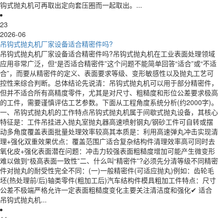
钩式抛丸机可再取出定向套压圈而一起取出。...
23
2026-06
吊钩式抛丸机厂家设备适合精密件吗?
吊钩式抛丸机厂家设备适合精密件吗?吊钩式抛丸机在工业表面处理领域
应用非常广泛，但“是否适合精密件”这个问题不能简单回答“适合”或“不适
合”，而要从精密件的定义、表面要求等级、变形敏感性以及抛丸工艺可
控性来综合判断。总体结论先说清：吊钩式抛丸机可以用于部分精密件，
但并不适合所有高精度零件，尤其是对尺寸、粗糙度和形位公差要求极高
的工件，需要谨慎评估工艺参数。下面从工程角度系统分析(约2000字)。
一、吊钩式抛丸机的工作特点吊钩式抛丸机属于间歇式抛丸设备，其核心
特征是：工件吊挂进入抛丸室抛丸器高速喷射钢丸/钢砂工件可自转或摆
动多角度覆盖表面批量处理效率较高其本质是：利用高速弹丸冲击实现清
理+强化双重效果优点：覆盖范围广适合复杂结构件清理效率高可同时去
氧化皮+强化表面潜在问题：冲击力较强表面粗糙度增加可能产生微变形
难以做到“极高表面一致性”二、什么叫“精密件”?必须先分清等级不同精密
件对抛丸的耐受性完全不同：(一)一般精密件(可适应抛丸)例如：齿轮毛
坯(热处理前/后)轴类零件(粗加工后)汽车结构件模具粗加工件特点：尺寸
公差不极端严格允许一定表面粗糙度变化主要关注清洁度和强化✔ 适合
吊钩式抛丸机...