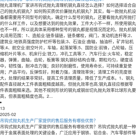
抛丸清理机厂家讲吊钩式抛丸清理机钢丸直径怎么选择？如何选择适合自
己的抛丸机钢丸？如何购买质优价廉抛丸机钢丸？其实，每一款抛丸机设
备都需要用不同型号的钢丸，确定什么型号的钢丸，还要看抛丸机所抛打
的什么样工件，以及想要达到的抛丸效果，工件大小不一样，所使用钢丸
也不一样，所以说具体采用哪种型号的钢丸都是视情况而定的。抛丸机钢
丸适用范围：1、造船业:链条锚链，链条螺栓，阀门，发动机连杆等;2、
建筑业:地铁高强度防护栏杆等包装;3、石油业:曲轴，抽油杆，矿井钻机
等;4、航空业:航空叶片，车轴，起落架等;5、国防业:前锋，凸轮轴，压
缩机叶片等;6、机床行业:铣刀，冲孔工具等;7、汽车行业:火车轮，稳定
器，弹簧，曲轴，齿轮，板簧等;钢丸钢砂结构合理，颗粒均匀，硬度适
中，韧性强，耐冲击力强；良好的耐磨性，使用寿命长，可持续重复使
用；产品平均，反弹性好，附着力强，清理效率快；清理工件的亮度很
大，处理的结果非常好。提高工件清理质量，降低了生产成本。1、钢丸
配件直径越大工件表面粗糙度越高，但抛丸效率也高;钢丸直径应根据零
件表面粗糙来选。其他不规则形状的钢丸或钢丝切丸抛丸效率比球形丸要
高，但表面粗糙度也高。2...
13
2025-02
吊钩式抛丸机生产厂家提供的售后服务有哪些优势？
吊钩式抛丸机生产厂家提供的售后服务有哪些优势？吊钩式抛丸机是一种
用于金属表面处理的关键设备，广泛应用于钢铁、铝合金、汽车零部件等