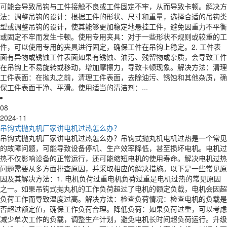
可能会导致吊钩与工件接触不良或工件固定不牢，从而导致卡顿。解决方
法：调整吊钩的设计：根据工件的形状、尺寸和重量，选择合适的吊钩类
型或调整吊钩的设计，使其能够更加稳定地悬挂工件，避免因重力不平衡
或固定不牢而发生卡顿。使用专用夹具：对于一些形状不规则或较重的工
件，可以使用专用的夹具进行固定，确保工件在吊钩上稳定。2. 工件表
面有异物或锈蚀工件表面如果有锈蚀、油污、残留物或杂质，会导致工件
在吊钩上不易旋转或移动，增加摩擦力，导致卡顿现象。解决方法：清理
工件表面：在抛丸之前，清理工件表面，去除油污、锈蚀和其他杂质，确
保工件表面干净、平滑。使用适当的清洁剂：...
08
2024-11
吊钩式抛丸机厂家讲电机过热怎么办？
吊钩式抛丸机厂家讲电机过热怎么办？吊钩式抛丸机电机过热是一个常见
的故障问题，可能导致设备停机、生产效率降低，甚至损坏电机。电机过
热不仅影响设备的正常运行，还可能缩短电机的使用寿命。解决电机过热
问题需要从多方面排查原因，并采取相应的解决措施。以下是一些常见原
因及其解决方法：1. 电机负荷过重电机负荷过重是电机过热的常见原因
之一。如果吊钩式抛丸机的工作负荷超过了电机的额定负载，电机会因超
负荷工作而导致温度过高。解决方法：检查负荷情况：检查电机的负载是
否超过额定值，确保工作负荷合理。降低负荷：如果负荷过重，可以考虑
减少单次工作的负载，调整生产计划，避免电机长时间超负荷运行。升级