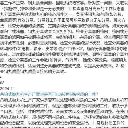
器工作不正常、钢丸质量问题、回收系统堵塞等。针对这一问题，采取以
下措施进行排查和处理是十分必要的：1. 检查钢丸分离器的工作状态钢
丸分离器是吊钩式抛丸机的核心部件之一，负责将钢丸和杂质(如砂粒、
金属屑等)有效分离。分离器工作不正常可能导致钢丸无法分离。解决方
法：检查分离器的清洁度：定期清理分离器内的杂质和磨损物。如果分离
器积尘或堵塞，钢丸分离效果会大打折扣。检查分离器的筛网：筛网或分
离器的滤网如果被磨损或堵塞，会影响钢丸与杂质的分离。检查筛网是否
损坏或有孔洞，必要时更换筛网。检查分离器的运行状况：检查分离器的
转动部件(如电机、轴承、皮带等)是否工作正常，确保分离器能够均匀地
旋转。过度磨损或故障的部件需要及时修理或更换。调整分离器的分离力
度：检查分离器的工作参数(如转速、气流等)，确保分离效果。根据钢丸
和杂质的比例，适当调整分离器的转速或气流，以提高分离效率。2. 检
查钢丸质量钢丸质量直接影响分离效...
08
2024-11
吊钩式抛丸机生产厂家讲是否可以处理特殊材质的工件？
吊钩式抛丸机生产厂家讲是否可以处理特殊材质的工件？吊钩式抛丸机可
以处理多种不同材质的工件，但是否能够处理特殊材质的工件，取决于多
个因素，包括工件的材质特性、表面要求以及设备的配置和调整。在使用
吊钩式抛丸机时，须根据不同材质的工件特点，选择合适的抛丸参数和适
配的设备配置，以确保处理效果和设备的安全运行。1. 常规材质工件的