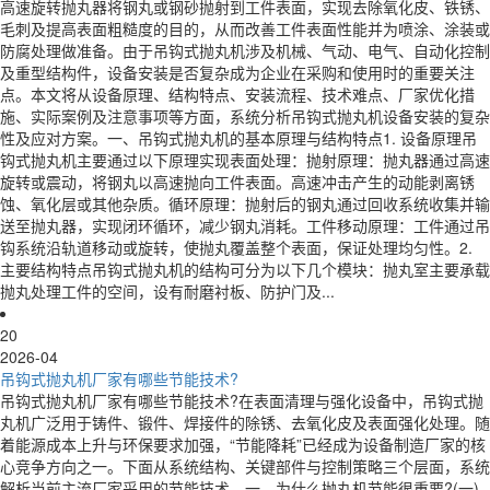
高速旋转抛丸器将钢丸或钢砂抛射到工件表面，实现去除氧化皮、铁锈、
毛刺及提高表面粗糙度的目的，从而改善工件表面性能并为喷涂、涂装或
防腐处理做准备。由于吊钩式抛丸机涉及机械、气动、电气、自动化控制
及重型结构件，设备安装是否复杂成为企业在采购和使用时的重要关注
点。本文将从设备原理、结构特点、安装流程、技术难点、厂家优化措
施、实际案例及注意事项等方面，系统分析吊钩式抛丸机设备安装的复杂
性及应对方案。一、吊钩式抛丸机的基本原理与结构特点1. 设备原理吊
钩式抛丸机主要通过以下原理实现表面处理：抛射原理：抛丸器通过高速
旋转或震动，将钢丸以高速抛向工件表面。高速冲击产生的动能剥离锈
蚀、氧化层或其他杂质。循环原理：抛射后的钢丸通过回收系统收集并输
送至抛丸器，实现闭环循环，减少钢丸消耗。工件移动原理：工件通过吊
钩系统沿轨道移动或旋转，使抛丸覆盖整个表面，保证处理均匀性。2.
主要结构特点吊钩式抛丸机的结构可分为以下几个模块：抛丸室主要承载
抛丸处理工件的空间，设有耐磨衬板、防护门及...
20
2026-04
吊钩式抛丸机厂家有哪些节能技术?
吊钩式抛丸机厂家有哪些节能技术?在表面清理与强化设备中，吊钩式抛
丸机广泛用于铸件、锻件、焊接件的除锈、去氧化皮及表面强化处理。随
着能源成本上升与环保要求加强，“节能降耗”已经成为设备制造厂家的核
心竞争方向之一。下面从系统结构、关键部件与控制策略三个层面，系统
解析当前主流厂家采用的节能技术。一、为什么抛丸机节能很重要?(一)