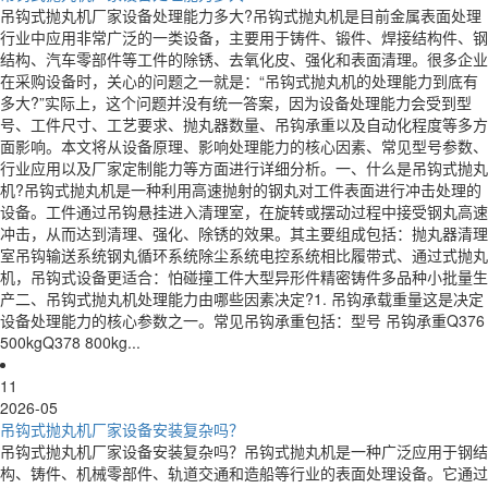
吊钩式抛丸机厂家设备处理能力多大?吊钩式抛丸机是目前金属表面处理
行业中应用非常广泛的一类设备，主要用于铸件、锻件、焊接结构件、钢
结构、汽车零部件等工件的除锈、去氧化皮、强化和表面清理。很多企业
在采购设备时，关心的问题之一就是：“吊钩式抛丸机的处理能力到底有
多大?”实际上，这个问题并没有统一答案，因为设备处理能力会受到型
号、工件尺寸、工艺要求、抛丸器数量、吊钩承重以及自动化程度等多方
面影响。本文将从设备原理、影响处理能力的核心因素、常见型号参数、
行业应用以及厂家定制能力等方面进行详细分析。一、什么是吊钩式抛丸
机?吊钩式抛丸机是一种利用高速抛射的钢丸对工件表面进行冲击处理的
设备。工件通过吊钩悬挂进入清理室，在旋转或摆动过程中接受钢丸高速
冲击，从而达到清理、强化、除锈的效果。其主要组成包括：抛丸器清理
室吊钩输送系统钢丸循环系统除尘系统电控系统相比履带式、通过式抛丸
机，吊钩式设备更适合：怕碰撞工件大型异形件精密铸件多品种小批量生
产二、吊钩式抛丸机处理能力由哪些因素决定?1. 吊钩承载重量这是决定
设备处理能力的核心参数之一。常见吊钩承重包括：型号 吊钩承重Q376
500kgQ378 800kg...
11
2026-05
吊钩式抛丸机厂家设备安装复杂吗？
吊钩式抛丸机厂家设备安装复杂吗？吊钩式抛丸机是一种广泛应用于钢结
构、铸件、机械零部件、轨道交通和造船等行业的表面处理设备。它通过