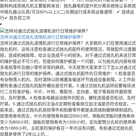
能耗构成高抛丸机主要能耗来自：抛丸器电机提升机分离系统除尘系统其
中抛丸器占比高(可达60%以上)(二)长期运行成本高设备通常：✔ 连续运
行✔ 高负荷工作
怎样对通过式抛丸清理机进行日常维护保养？
怎样对通过式抛丸清理机进行日常维护保养？大多数的人们在使用通过式
抛丸机时，没有注意检查通过式抛丸机配件的使用情况，导致配件过度磨
损，造成机械故障，给企业造成不小的损失。对于通过式抛丸机来说日常
的维护是必不可少的，但是如何维护都是一个问题，以为抛丸机内部有很
多易损零件及细小零件非常的麻烦，今天就带大家来学习下怎么对通过式
抛丸机进行日常的维护保养。通过式抛丸机配件的日常维护：1.检查是否
有杂物落入机内，及时清除以防堵塞各输送环节造成设备故障。2.工作前
要检查通过式抛丸机配件螺丝是否拧紧。3.通过式抛丸机运转前要每班进
行二次检查护板、叶片、叶轮、橡胶帘、定向套、辊子等易损件磨损情
况，及时更换。4.检查各电器运动部件的配合，螺栓连接是否松动，及时
拧紧。5.通过式抛丸机的注油点定期检查备部位加注油是否符合规定。一
般来说，通过式抛丸机易损零件和耐磨零件都是由高铬耐磨铸铁制成的。
就使用寿命而言，叶片的使用寿命超过500小时，侧板和顶板的使用寿命
至少为800小时，端板的使用寿命为1200小时，定向套筒分丸轮的使用寿
命为1800小时，主机室的保护板在一年内没有问题，有些通过式抛丸机
就算是使用了2年以上仍...