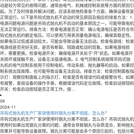
动是较为常见的故障问题，通常由电气、机械或控制系统等方面的原因引
起。为了及时排查并解决问题，应该系统地检查各个方面，确保设备恢复
正常运行。以下是吊钩式抛丸机不启动的常见原因及相应的排查方法：1.
电源问题电源问题是吊钩式抛丸机不启动的基本原因之一，可能导致电机
无法正常运行。排查方法：检查电源是否正常：确认电源电压是否符合吊
钩式抛丸机的额定电压。可以使用万用表测量电源电压，确保其稳定性。
如果电压过低或波动较大，可能会导致设备无法启动。检查电源线：检查
电源线是否完好无损，是否有断裂、短路或松动的现象。如果电源线损
坏，需要更换。检查电源开关：确保电源开关处于“开”状态。如果电源开
关损坏或接触不良，设备无法接通电源。2. 电气控制系统故障吊钩式抛
丸机的电气控制系统用于控制电机、传动系统、抛丸器等的启动。如果控
制系统出现故障，也可能导致设备无法启动。排查方法：检查控制面板指
示灯：观察控制面板上的指示灯，检查是否有错误代码或报警信号。如果
有报警，查阅设备的操作手册，根据错误代码定位故障。检查启动按钮和
开关：检查启动按钮是否正常工作，按...
08
2024-11
吊钩式抛丸机生产厂家讲使用时钢丸分离不彻底，怎么办？
吊钩式抛丸机生产厂家讲使用时钢丸分离不彻底，怎么办？吊钩式抛丸机
使用时如果出现钢丸分离的问题，通常会导致钢丸与杂质混合，影响抛丸
效果并可能导致设备故障。钢丸分离可能是由多个原因引起的，包括分离