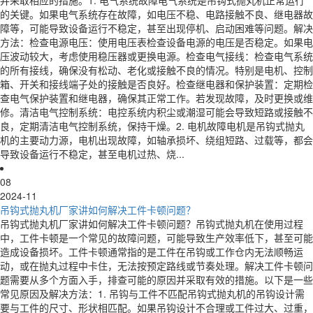
的关键。如果电气系统存在故障，如电压不稳、电路接触不良、继电器故
障等，可能导致设备运行不稳定，甚至出现停机、启动困难等问题。解决
方法：检查电源电压：使用电压表检查设备电源的电压是否稳定。如果电
压波动较大，考虑使用稳压器或更换电源。检查电气接线：检查电气系统
的所有接线，确保没有松动、老化或接触不良的情况。特别是电机、控制
箱、开关和接线端子处的接触是否良好。检查继电器和保护装置：定期检
查电气保护装置和继电器，确保其正常工作。若发现故障，及时更换或维
修。清洁电气控制系统：电控系统内积尘或潮湿可能会导致短路或接触不
良，定期清洁电气控制系统，保持干燥。2. 电机故障电机是吊钩式抛丸
机的主要动力源，电机出现故障，如轴承损坏、绕组短路、过载等，都会
导致设备运行不稳定，甚至电机过热、烧...
08
2024-11
吊钩式抛丸机厂家讲如何解决工件卡顿问题？
吊钩式抛丸机厂家讲如何解决工件卡顿问题？吊钩式抛丸机在使用过程
中，工件卡顿是一个常见的故障问题，可能导致生产效率低下，甚至可能
造成设备损坏。工件卡顿通常指的是工件在吊钩或工作仓内无法顺畅运
动，或在抛丸过程中卡住，无法按预定路线或节奏处理。解决工件卡顿问
题需要从多个方面入手，排查可能的原因并采取有效的措施。以下是一些
常见原因及解决方法：1. 吊钩与工件不匹配吊钩式抛丸机的吊钩设计需
要与工件的尺寸、形状相匹配。如果吊钩设计不合理或工件过大、过重，