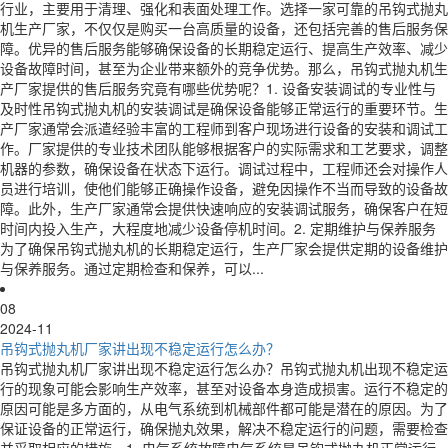
行业，主要用于清理、强化和表面处理工作。选择一家可靠的吊钩式抛丸
机生产厂家，不仅仅是购买一台高质量的设备，还包括完善的售后服务保
障。优异的售后服务能够确保设备的长期稳定运行、提高生产效率、减少
设备故障时间，甚至为企业带来额外的竞争优势。那么，吊钩式抛丸机生
产厂家提供的售后服务究竟有哪些优势呢？1. 设备安装调试的专业性与
及时性吊钩式抛丸机的安装调试是确保设备能够正常运行的重要环节。生
产厂家通常会派遣经验丰富的工程师到客户现场进行设备的安装和调试工
作。厂家提供的专业技术团队能够根据客户的实际需求和工艺要求，调整
机器的参数，确保设备在状态下运行。调试过程中，工程师还会对操作人
员进行培训，使他们能够正确操作设备，避免因操作不当而导致的设备故
障。此外，生产厂家通常会提供快速响应的安装调试服务，确保客户在短
时间内投入生产，大程度地减少设备停机时间。2. 定期维护与保养服务
为了确保吊钩式抛丸机的长期稳定运行，生产厂家会提供定期的设备维护
与保养服务。通过定期检查和保养，可以...
08
2024-11
吊钩式抛丸机厂家讲出现不稳定运行怎么办？
吊钩式抛丸机厂家讲出现不稳定运行怎么办？吊钩式抛丸机出现不稳定运
行的现象可能会影响生产效率，甚至对设备本身造成损害。运行不稳定的
原因可能是多方面的，从电气系统到机械部件都可能是潜在的原因。为了
保证设备的正常运行，确保抛丸效果，解决不稳定运行的问题，需要检查
并采取相应的措施。1. 电气系统故障电气系统是吊钩式抛丸机正常运行